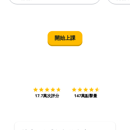
開始上課
下載App
App Store
下載
Google
17.7萬次評分
147萬點擊量