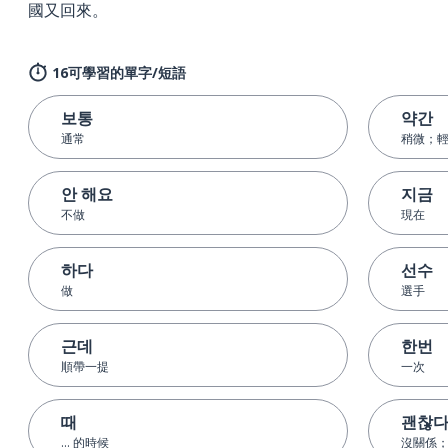
國又回來。
16可學習的單字/短語
보통
약간
通常
稍微；
안 해요
지금
不做
現在
하다
선수
做
選手
근데
한번
順帶一提
一次
때
괜찮
... 的時候
沒關係