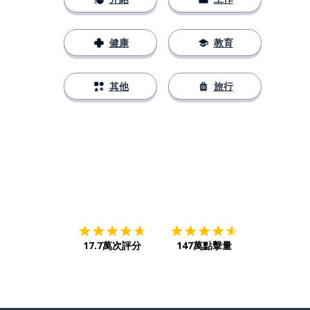
健康
教育
其他
旅行
下載App
App Store
下載
Google
17.7萬次評分
147萬點擊量