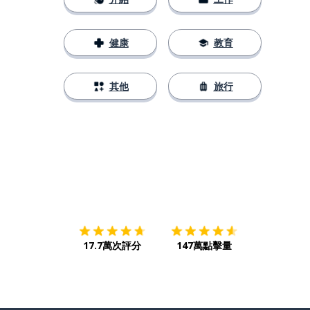
健康
教育
其他
旅行
下載App
App Store
下載
Google
17.7萬次評分
147萬點擊量