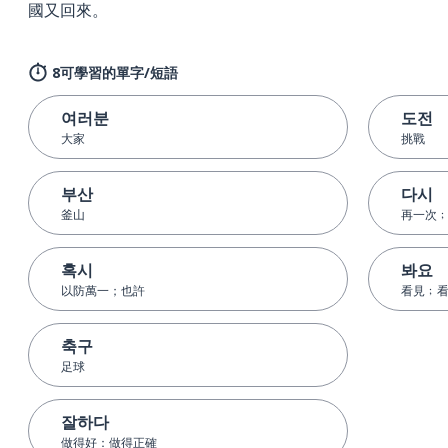
國又回來。
8可學習的單字/短語
여러분
도전
大家
挑戰
부산
다시
釜山
再一次
혹시
봐요
以防萬一；也許
看見﹔
축구
足球
잘하다
做得好：做得正確