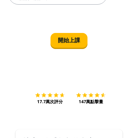
開始上課
下載App
App Store
下載
Google
17.7萬次評分
147萬點擊量