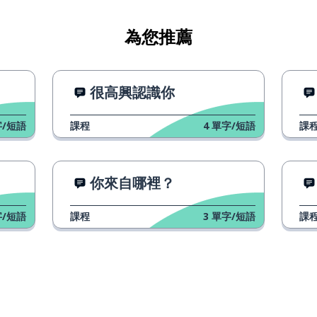
為您推薦
很高興認識你
/短語
課程
4
單字/短語
課
你來自哪裡？
/短語
課程
3
單字/短語
課