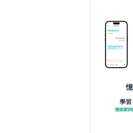
憶
學習
憶術家詞