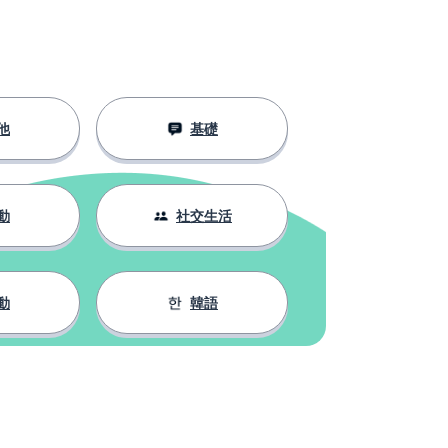
他
基礎
動
社交生活
動
韓語