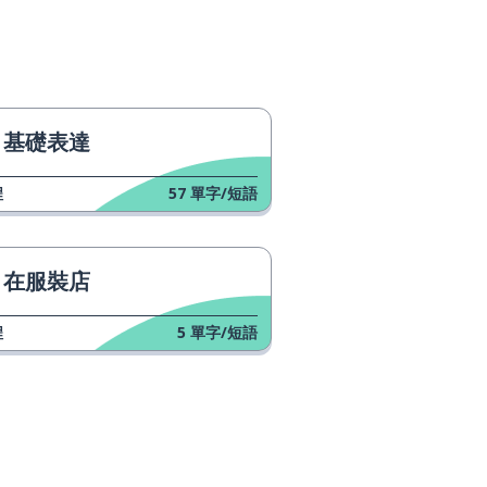
基礎表達
程
57
單字/短語
在服裝店
程
5
單字/短語