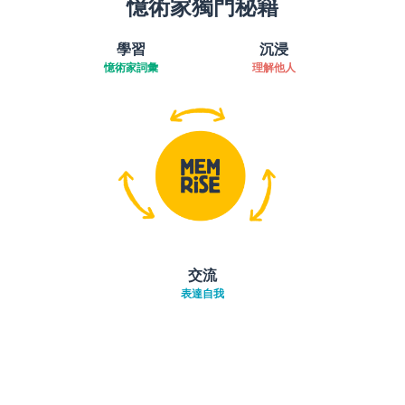
憶術家獨門秘籍
學習
沉浸
憶術家詞彙
理解他人
交流
表達自我
下載App
App Store
下載
Google