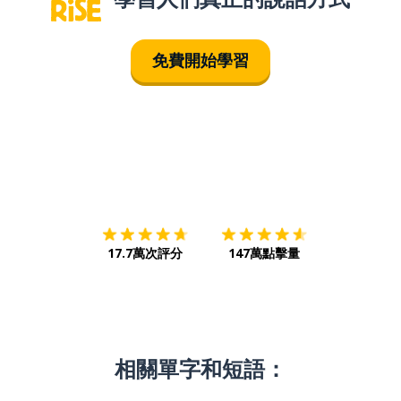
免費開始學習
下載App
App Store
下載
Google
17.7萬次評分
147萬點擊量
相關單字和短語：