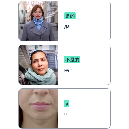
是的
да
不是的
нет
p
п