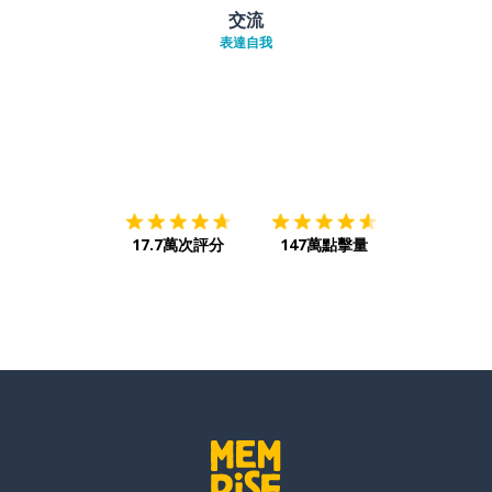
交流
表達自我
下載App
App Store
下載
Google
17.7萬次評分
147萬點擊量