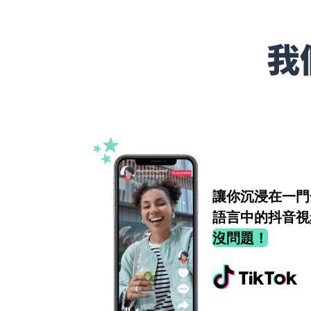
我
讓你沉浸在一門
語言中的抖音視
沒問題！