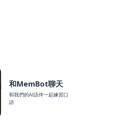
和MemBot聊天
和我們的AI語伴一起練習口
語