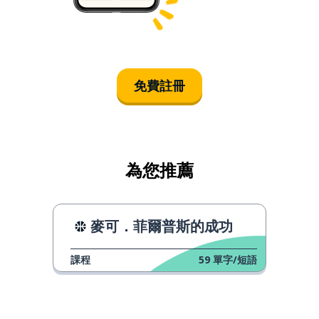
免費註冊
為您推薦
麥可．菲爾普斯的成功
課程
59
單字/短語