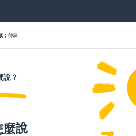
緊；伸展
麼說？
怎麼說