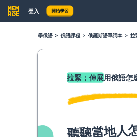
登入
開始學習
學俄語
俄語課程
俄羅斯語單詞本
拉
拉緊；伸展
用俄語怎
聽聽當地人