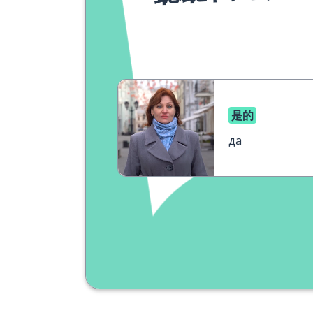
是的
да