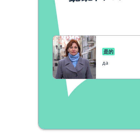
是的
да