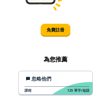
免費註冊
為您推薦
忽略他們
課程
125
單字/短語