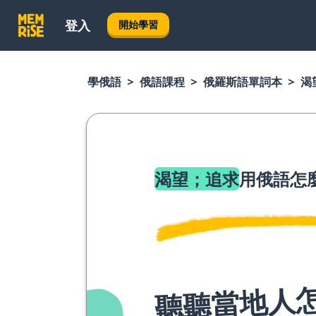
登入
開始學習
學俄語
俄語課程
俄羅斯語單詞本
渴
渴望；追求
用俄語怎
聽聽當地人