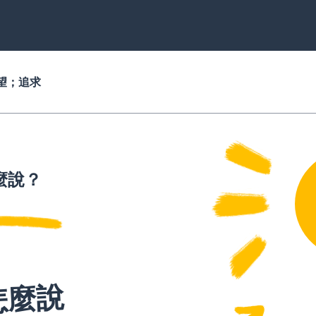
望；追求
麼說？
怎麼說