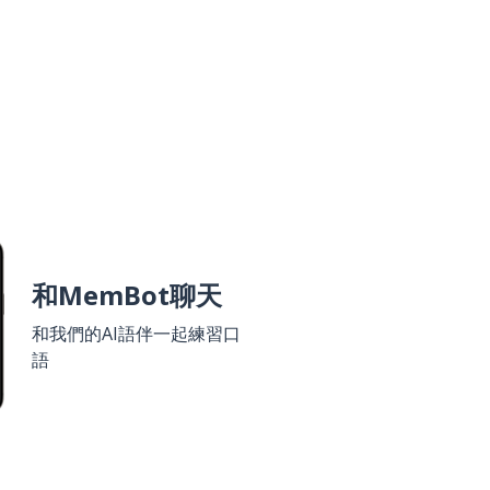
和MemBot聊天
和我們的AI語伴一起練習口
語