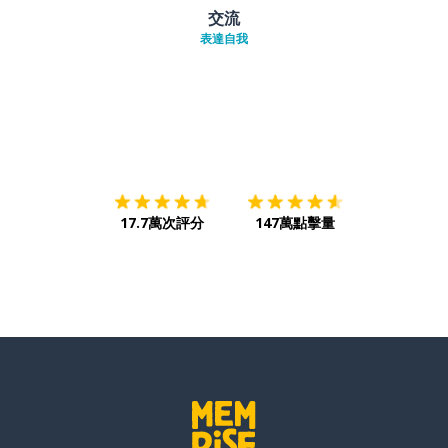
交流
表達自我
下載App
App Store
下載
Google
17.7萬次評分
147萬點擊量