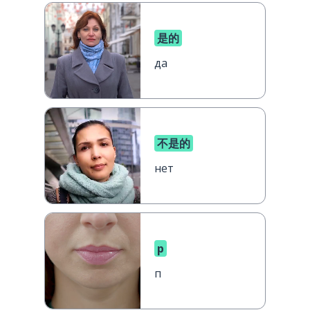
是的
да
不是的
нет
p
п