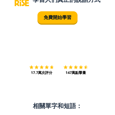
免費開始學習
下載App
App Store
下載
Google
17.7萬次評分
147萬點擊量
相關單字和短語：