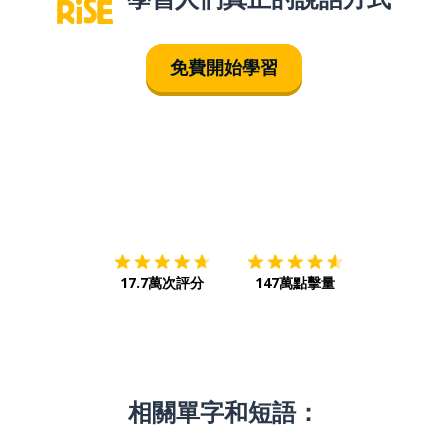
免費開始學習
下載App
App Store
下載
Google
17.7萬次評分
147萬點擊量
相關單字和短語：