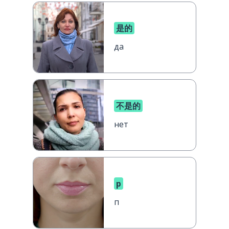
是的
да
不是的
нет
p
п