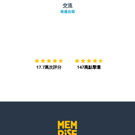
交流
表達自我
下載App
App Store
下載
Google
17.7萬次評分
147萬點擊量