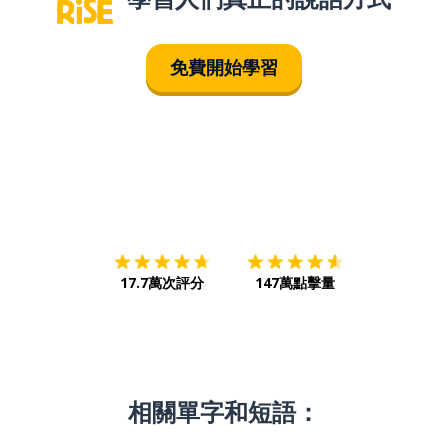
免費開始學習
下載App
App Store
下載
Google
17.7萬次評分
147萬點擊量
相關單字和短語：