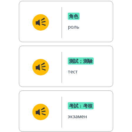
角色
роль
測試；測驗
тест
考試﹔考核
экзамен