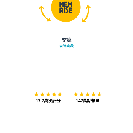
交流
表達自我
下載App
App Store
下載
Google
17.7萬次評分
147萬點擊量