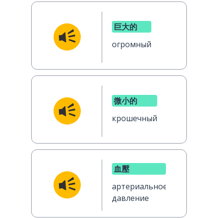
巨大的
огромный
微小的
крошечный
血壓
артериальное
давление