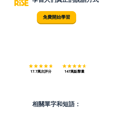
免費開始學習
下載App
App Store
下載
Google
17.7萬次評分
147萬點擊量
相關單字和短語：