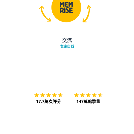
交流
表達自我
下載App
App Store
下載
Google
17.7萬次評分
147萬點擊量