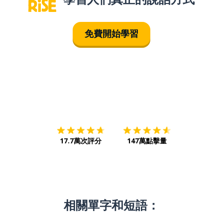
免費開始學習
下載App
App Store
下載
Google
17.7萬次評分
147萬點擊量
相關單字和短語：