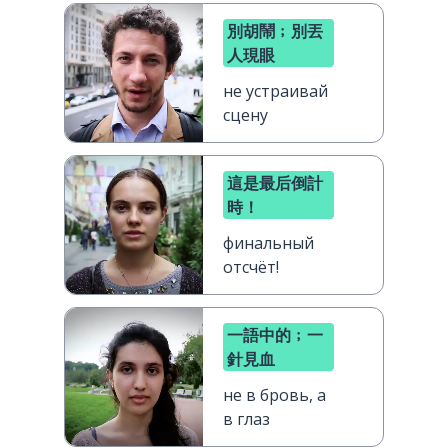
別胡鬧﹔別丟
人現眼
не устраивай
сцену
這是最后倒計
時！
финальный
отсчёт!
一語中的﹔一
針見血
не в бровь, а
в глаз