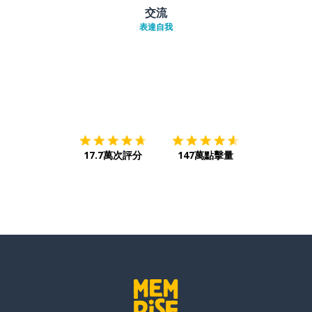
交流
表達自我
下載App
App Store
下載
Google
17.7萬次評分
147萬點擊量