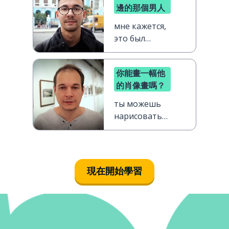
邊的那個男人
мне кажется,
это был
парень слева
你能畫一幅他
的肖像畫嗎？
ты можешь
нарисовать
его портрет?
現在開始學習