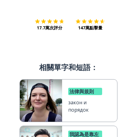
下載App
App Store
下載
Google
17.7萬次評分
147萬點擊量
相關單字和短語：
法律與規則
закон и
порядок
我認為是靠左