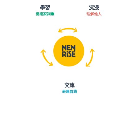
學習
沉浸
憶術家詞彙
理解他人
交流
表達自我
下載App
App Store
下載
Google