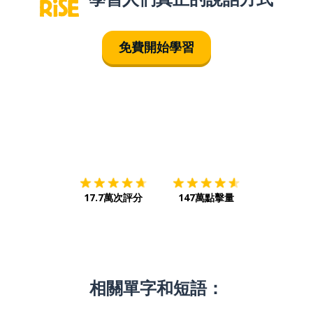
免費開始學習
下載App
App Store
下載
Google
17.7萬次評分
147萬點擊量
相關單字和短語：