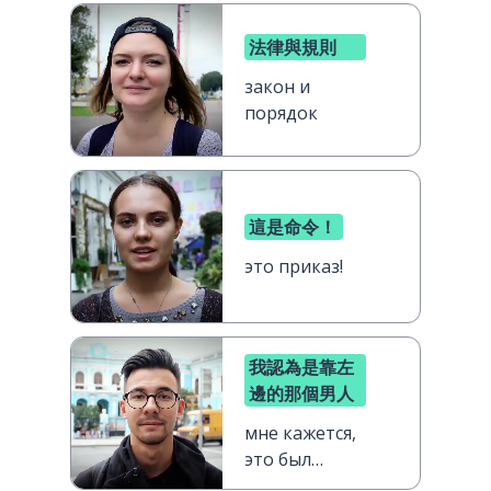
法律與規則
закон и
порядок
這是命令！
это приказ!
我認為是靠左
邊的那個男人
мне кажется,
это был
парень слева