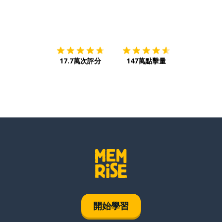
下載App
App Store
下載
Google
17.7萬次評分
147萬點擊量
開始學習