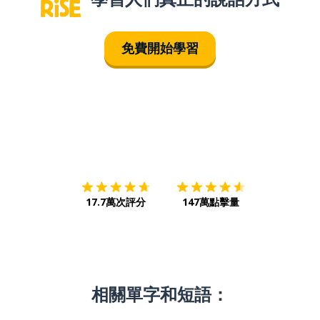
免費開始學習
下載App
App Store
下載
Google
17.7萬次評分
147萬點擊量
相關單字和短語：