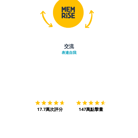
交流
表達自我
下載App
App Store
下載
Google
17.7萬次評分
147萬點擊量