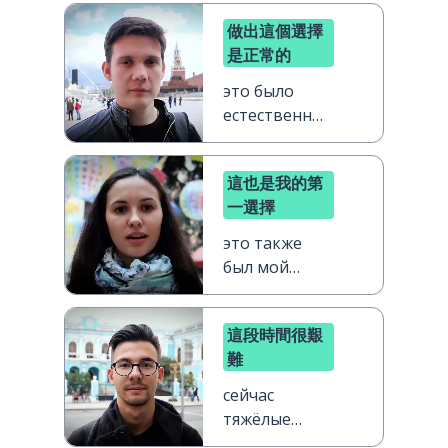
做出這個選擇
是正常的
это было
естественным
выбором
這也是我的第
一選擇
это также
был мой
главный
выбор
這段時間很艱
難
сейчас
тяжёлые
времена