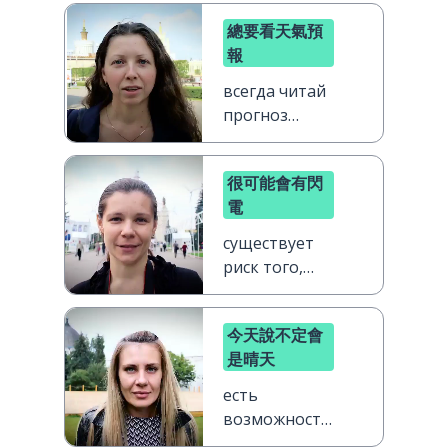
總要看天氣預
報
всегда читай
прогноз
погоды
很可能會有閃
電
существует
риск того,
что будет
гроза
今天說不定會
是晴天
есть
возможность
того, что