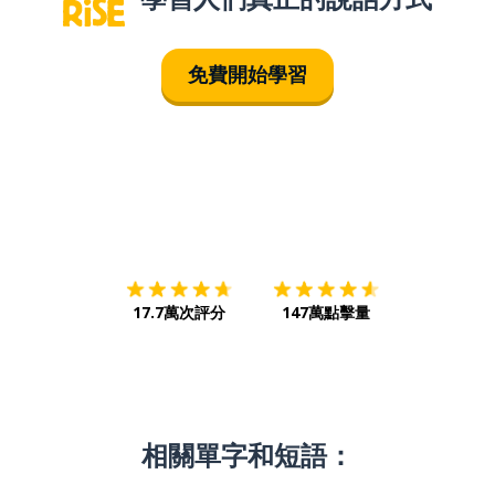
免費開始學習
下載App
App Store
下載
Google
17.7萬次評分
147萬點擊量
相關單字和短語：