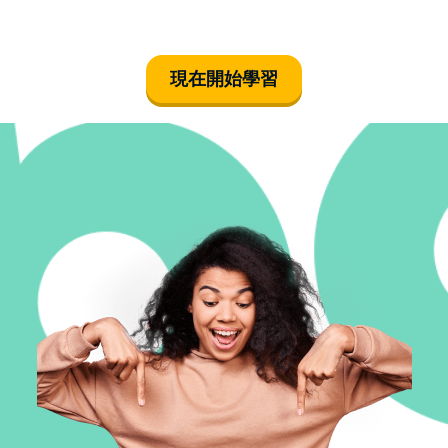
сегодня будет
солнечно
現在開始學習