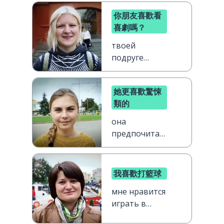
你朋友喜歡看
喜劇嗎？
твоей
подруге
нравятся
комедии?
她更喜歡驚悚
類的
она
предпочитает
триллеры
我喜歡打籃球
мне нравится
играть в
баскетбол