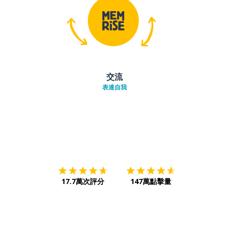
交流
表達自我
下載App
App Store
下載
Google
17.7萬次評分
147萬點擊量