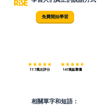
免費開始學習
下載App
App Store
下載
Google
17.7萬次評分
147萬點擊量
相關單字和短語：