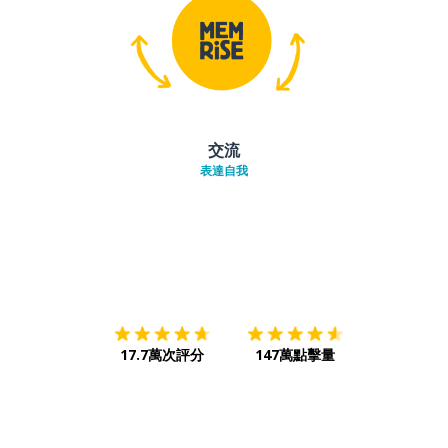
交流
表達自我
下載App
App Store
下載
Google
17.7萬次評分
147萬點擊量