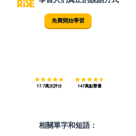
免費開始學習
下載App
App Store
下載
Google
17.7萬次評分
147萬點擊量
相關單字和短語：