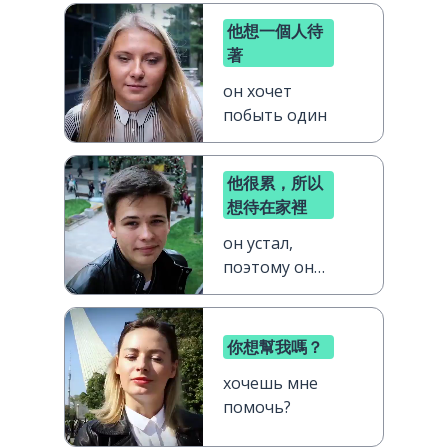
他想一個人待
著
он хочет
побыть один
他很累，所以
想待在家裡
он устал,
поэтому он
хочет
остаться
дома
你想幫我嗎？
хочешь мне
помочь?