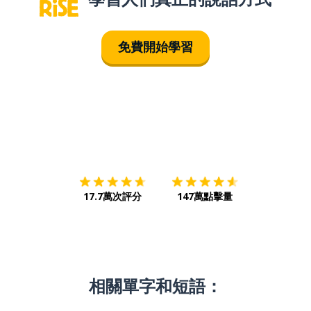
免費開始學習
下載App
App Store
下載
Google
17.7萬次評分
147萬點擊量
相關單字和短語：