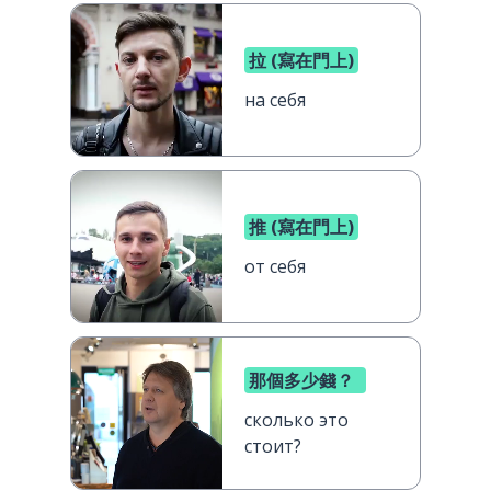
拉 (寫在門上)
на себя
推 (寫在門上)
от себя
那個多少錢？
сколько это
стоит?