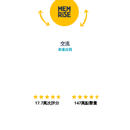
交流
表達自我
下載App
App Store
下載
Google
17.7萬次評分
147萬點擊量