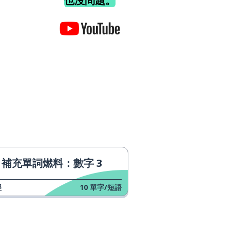
也沒問題。
補充單詞燃料：數字 3
程
10
單字/短語