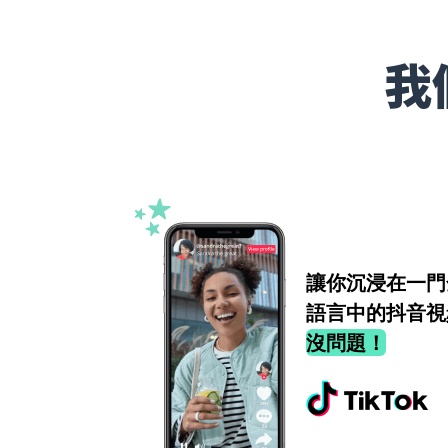
我
讓你沉浸在一門
語言中的抖音視
沒問題！