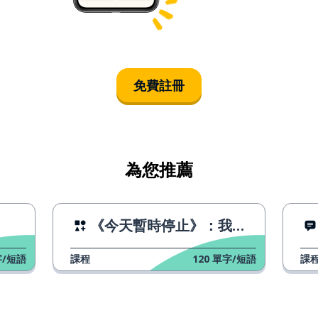
免費註冊
為您推薦
《今天暫時停止》：我是上帝
/短語
課程
120
單字/短語
課