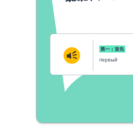
第一；首先
первый