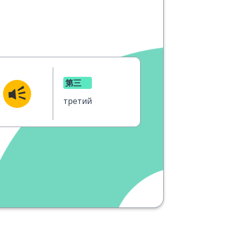
第三
третий