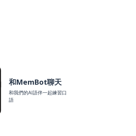
和MemBot聊天
和我們的AI語伴一起練習口
語