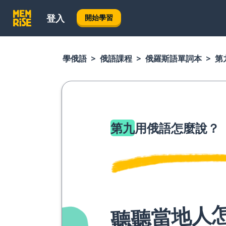
登入
開始學習
學俄語
俄語課程
俄羅斯語單詞本
第
第九
用俄語怎麼說？
聽聽當地人