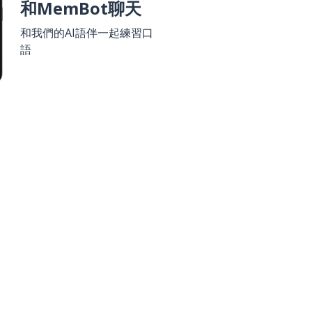
和MemBot聊天
和我們的AI語伴一起練習口
語
 Play