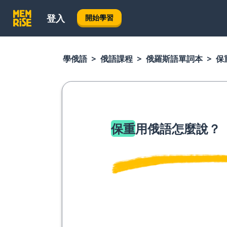
登入
開始學習
學俄語
俄語課程
俄羅斯語單詞本
保
保重
用俄語怎麼說？