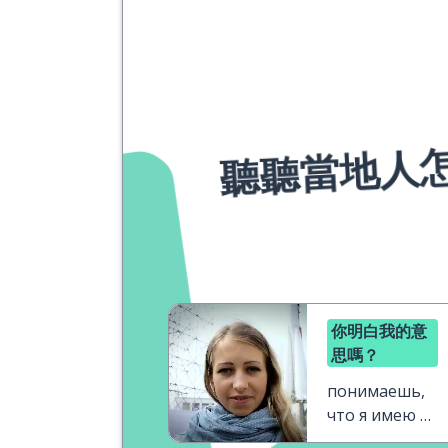
聽聽當地人
你明白我的意
思嗎？
понимаешь,
что я имею в
виду?