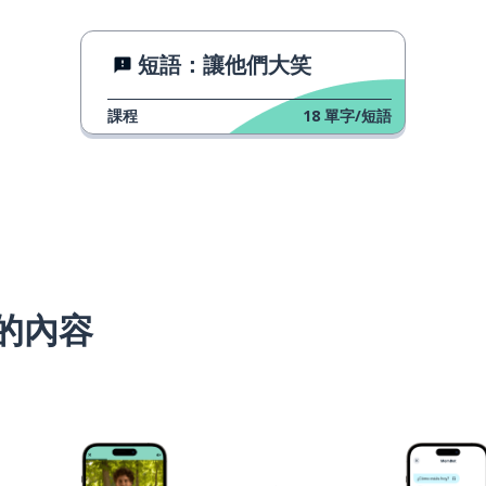
短語：讓他們大笑
課程
18
單字/短語
的內容