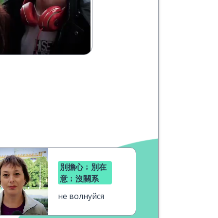
別擔心﹔別在
意﹔沒關系
не волнуйся