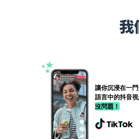
我
讓你沉浸在一門
語言中的抖音視
沒問題！