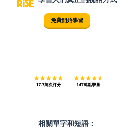
免費開始學習
下載App
App Store
下載
Google
17.7萬次評分
147萬點擊量
相關單字和短語：