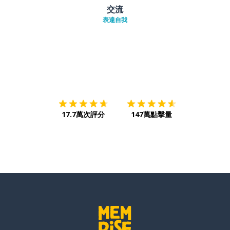
交流
表達自我
下載App
App Store
下載
Google
17.7萬次評分
147萬點擊量