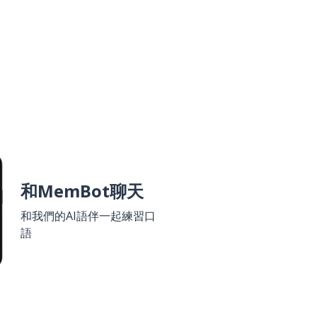
和MemBot聊天
和我們的AI語伴一起練習口
語