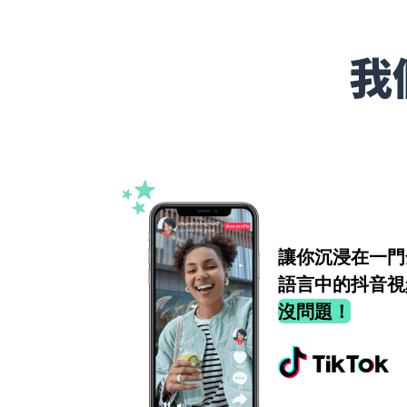
我
讓你沉浸在一門
語言中的抖音視
沒問題！