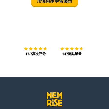
用憶術家學習德語
下載App
App Store
下載
Google
17.7萬次評分
147萬點擊量