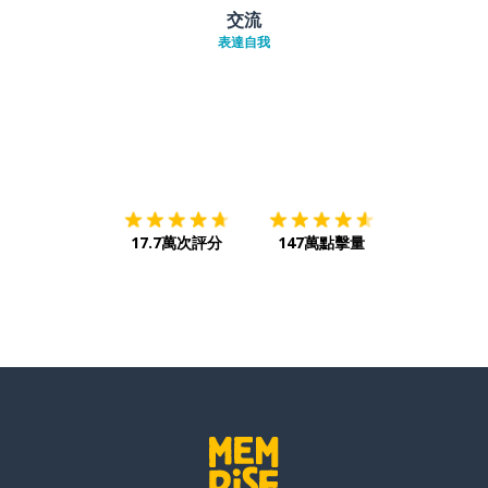
交流
表達自我
下載App
App Store
下載
Google
17.7萬次評分
147萬點擊量