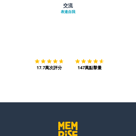
交流
表達自我
下載App
App Store
下載
Google
17.7萬次評分
147萬點擊量