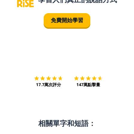
免費開始學習
下載App
App Store
下載
Google
17.7萬次評分
147萬點擊量
相關單字和短語：