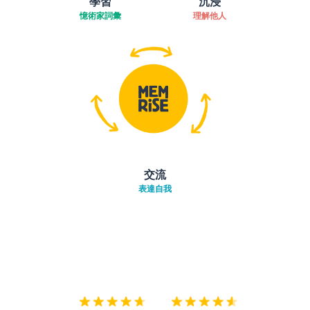
學習
沉浸
憶術家詞彙
理解他人
交流
表達自我
下載App
App Store
下載
Google