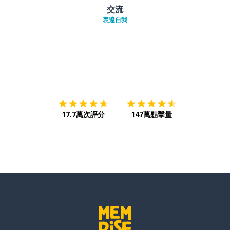
交流
表達自我
下載App
App Store
下載
Google
17.7萬次評分
147萬點擊量