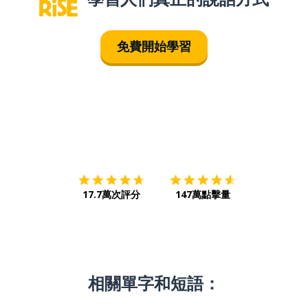
免費開始學習
下載App
App Store
下載
Google
17.7萬次評分
147萬點擊量
相關單字和短語：