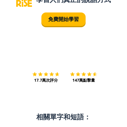
免費開始學習
下載App
App Store
下載
Google
17.7萬次評分
147萬點擊量
相關單字和短語：