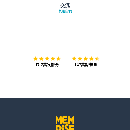
交流
表達自我
下載App
App Store
下載
Google
17.7萬次評分
147萬點擊量