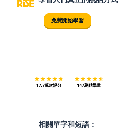
免費開始學習
下載App
App Store
下載
Google
17.7萬次評分
147萬點擊量
相關單字和短語：