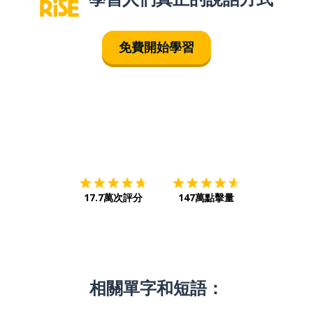
免費開始學習
下載App
App Store
下載
Google
17.7萬次評分
147萬點擊量
相關單字和短語：