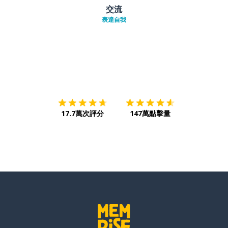
交流
表達自我
下載App
App Store
下載
Google
17.7萬次評分
147萬點擊量