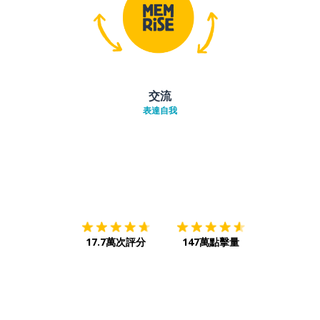
交流
表達自我
下載App
App Store
下載
Google
17.7萬次評分
147萬點擊量