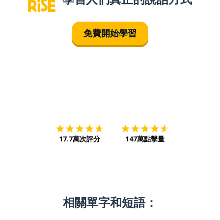
免費開始學習
下載App
App Store
下載
Google
17.7萬次評分
147萬點擊量
相關單字和短語：