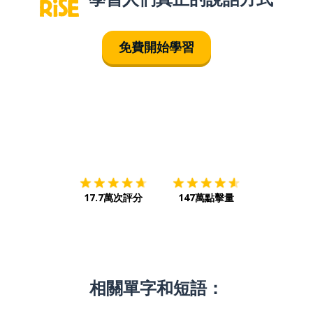
免費開始學習
下載App
App Store
下載
Google
17.7萬次評分
147萬點擊量
相關單字和短語：