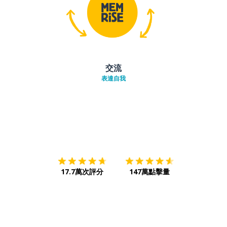
交流
表達自我
下載App
App Store
下載
Google
17.7萬次評分
147萬點擊量