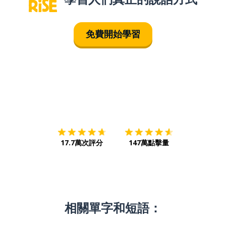
免費開始學習
下載App
App Store
下載
Google
17.7萬次評分
147萬點擊量
相關單字和短語：