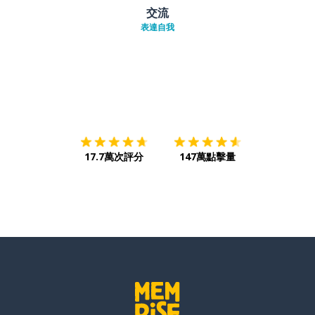
交流
表達自我
下載App
App Store
下載
Google
17.7萬次評分
147萬點擊量