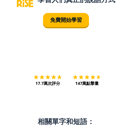
免費開始學習
下載App
App Store
下載
Google
17.7萬次評分
147萬點擊量
相關單字和短語：