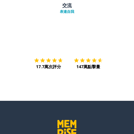
交流
表達自我
下載App
App Store
下載
Google
17.7萬次評分
147萬點擊量