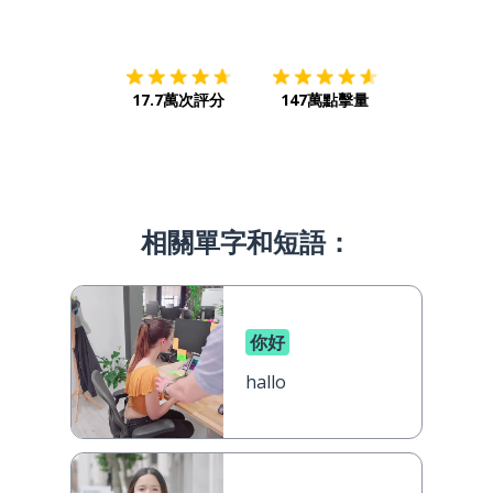
下載App
App Store
下載
Google
17.7萬次評分
147萬點擊量
相關單字和短語：
你好
hallo