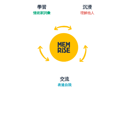
學習
沉浸
憶術家詞彙
理解他人
交流
表達自我
下載App
App Store
下載
Google