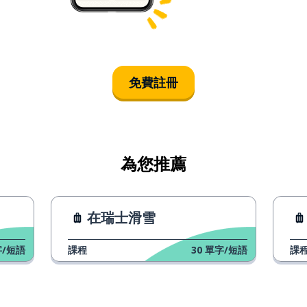
免費註冊
為您推薦
在瑞士滑雪
/短語
課程
30
單字/短語
課