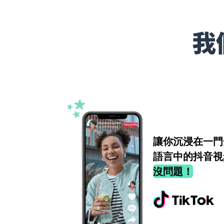
我
讓你沉浸在一門
語言中的抖音視
沒問題！