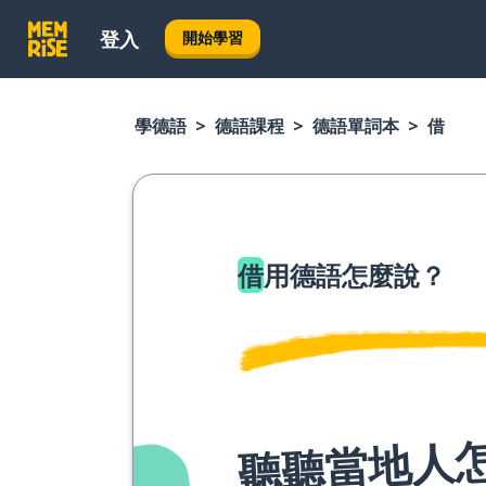
登入
開始學習
學德語
德語課程
德語單詞本
借
借
用德語怎麼說？
聽聽當地人