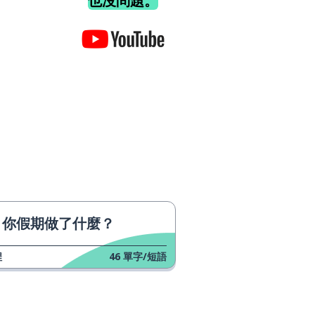
也沒問題。
你假期做了什麼？
程
46
單字/短語