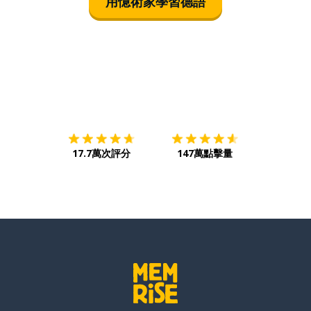
用憶術家學習德語
下載App
App Store
下載
Google
17.7萬次評分
147萬點擊量