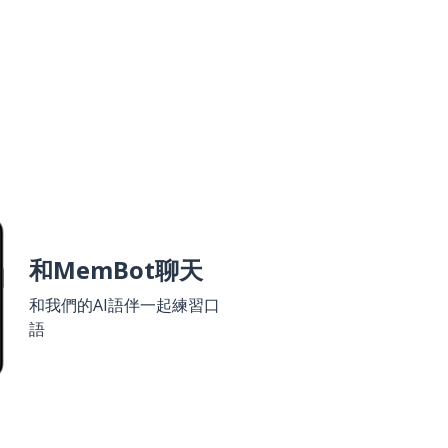
和MemBot聊天
和我們的AI語伴一起練習口
語