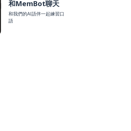
和MemBot聊天
和我們的AI語伴一起練習口
語
 Play