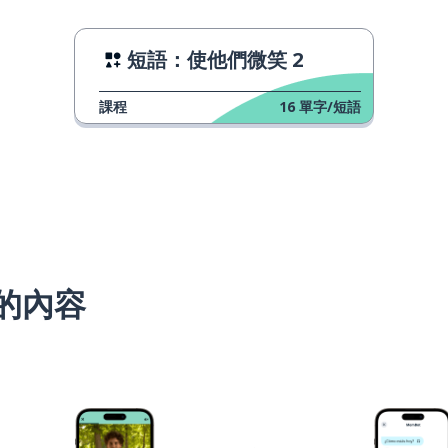
短語：使他們微笑 2
課程
16
單字/短語
的內容