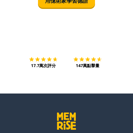
用憶術家學習德語
下載App
App Store
下載
Google
17.7萬次評分
147萬點擊量