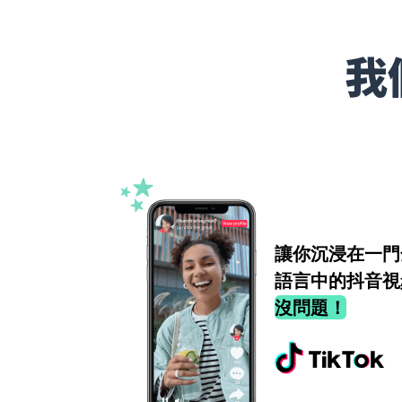
我
讓你沉浸在一門
語言中的抖音視
沒問題！