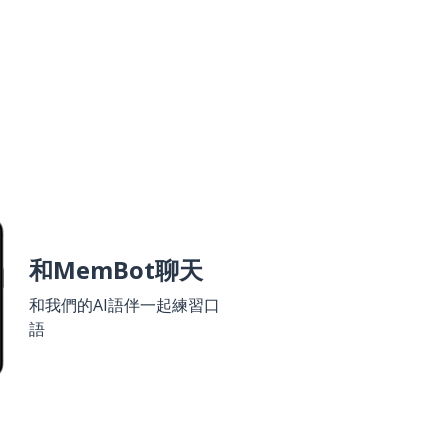
和MemBot聊天
和我們的AI語伴一起練習口
語