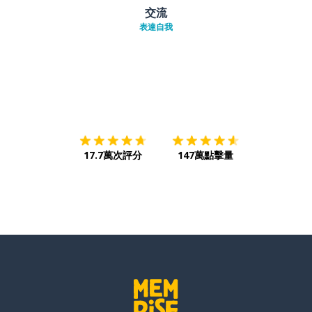
交流
表達自我
下載App
App Store
下載
Google
17.7萬次評分
147萬點擊量