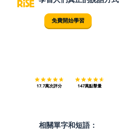
免費開始學習
下載App
App Store
下載
Google
17.7萬次評分
147萬點擊量
相關單字和短語：