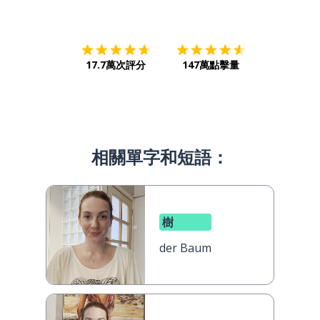
下載App
App Store
下載
Google
17.7萬次評分
147萬點擊量
相關單字和短語：
樹
der Baum