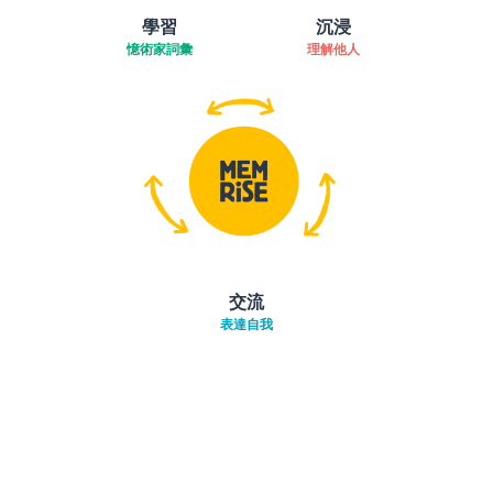
學習
沉浸
憶術家詞彙
理解他人
交流
表達自我
下載App
App Store
下載
Google