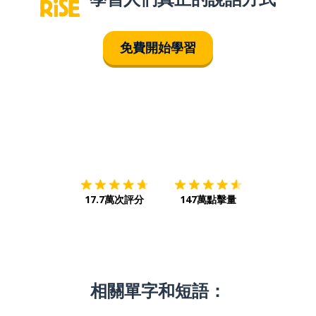
免費開始學習
下載App
App Store
下載
Google
17.7萬次評分
147萬點擊量
相關單字和短語：