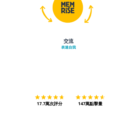
交流
表達自我
下載App
App Store
下載
Google
17.7萬次評分
147萬點擊量