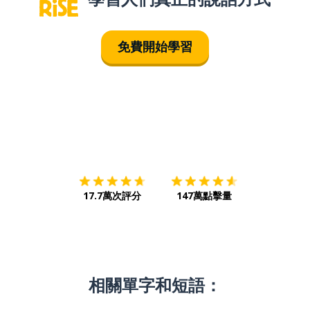
免費開始學習
下載App
App Store
下載
Google
17.7萬次評分
147萬點擊量
相關單字和短語：