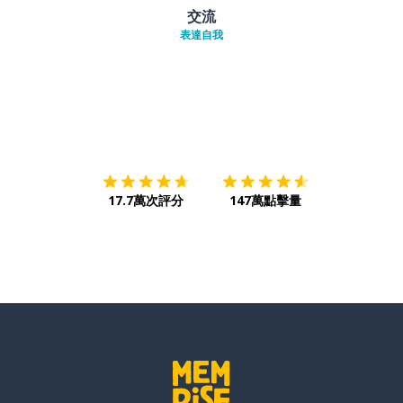
交流
表達自我
下載App
App Store
下載
Google
17.7萬次評分
147萬點擊量