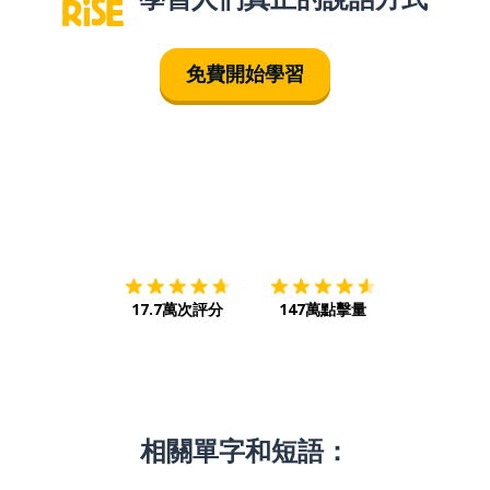
免費開始學習
下載App
App Store
下載
Google
17.7萬次評分
147萬點擊量
相關單字和短語：