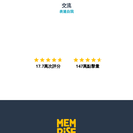
交流
表達自我
下載App
App Store
下載
Google
17.7萬次評分
147萬點擊量