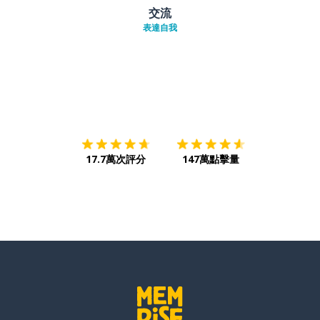
交流
表達自我
下載App
App Store
下載
Google
17.7萬次評分
147萬點擊量