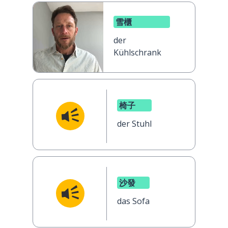
雪櫃
der
Kühlschrank
椅子
der Stuhl
沙發
das Sofa