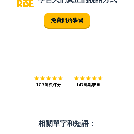
免費開始學習
下載App
App Store
下載
Google
17.7萬次評分
147萬點擊量
相關單字和短語：