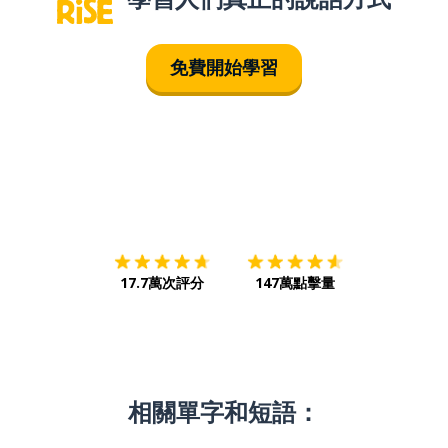
免費開始學習
下載App
App Store
下載
Google
17.7萬次評分
147萬點擊量
相關單字和短語：