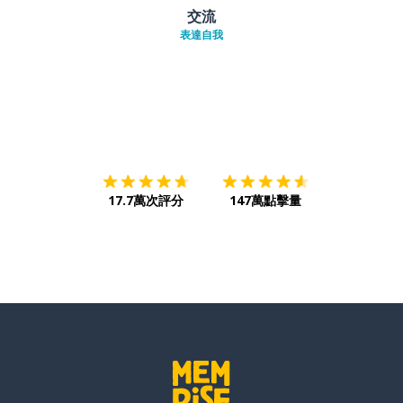
交流
表達自我
下載App
App Store
下載
Google
17.7萬次評分
147萬點擊量