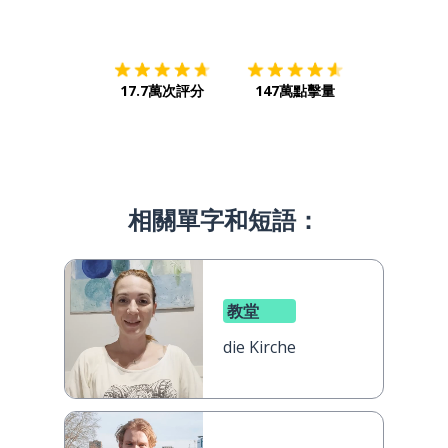
下載App
App Store
下載
Google
17.7萬次評分
147萬點擊量
相關單字和短語：
教堂
die Kirche