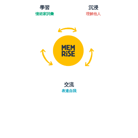
學習
沉浸
憶術家詞彙
理解他人
交流
表達自我
下載App
App Store
下載
Google