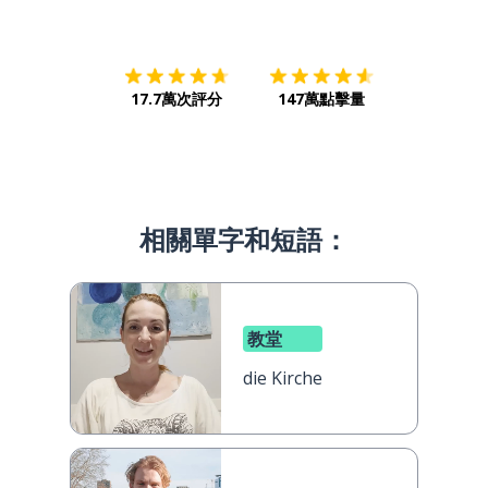
下載App
App Store
下載
Google
17.7萬次評分
147萬點擊量
相關單字和短語：
教堂
die Kirche