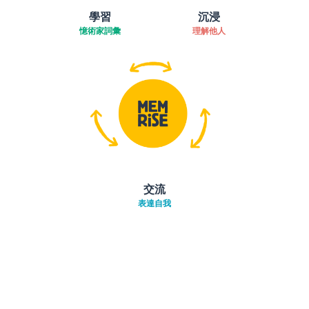
學習
沉浸
憶術家詞彙
理解他人
交流
表達自我
下載App
App Store
下載
Google