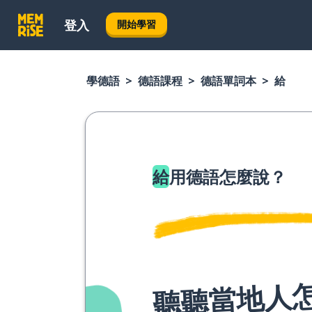
登入
開始學習
學德語
德語課程
德語單詞本
給
給
用德語怎麼說？
聽聽當地人