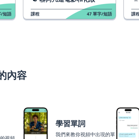
/短語
課程
47
單字/短語
課
的內容
學習單詞
我們來教你視頻中出現的單
者的視頻