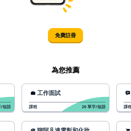
免費註冊
為您推薦
工作面試
/短語
課程
26
單字/短語
課
聊阿凡達電影和化妝