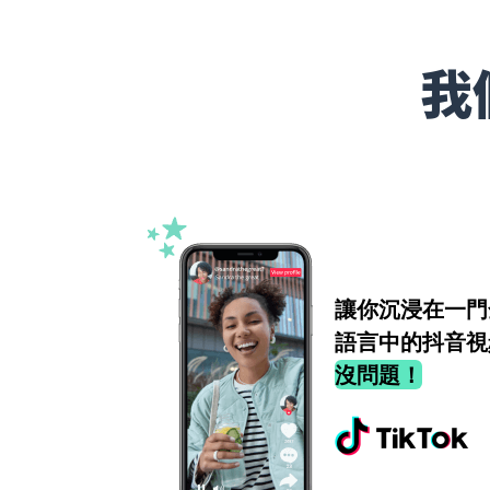
我
讓你沉浸在一門
語言中的抖音視
沒問題！