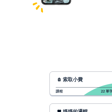
索取小費
課程
22
單字
媽媽的邏輯