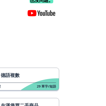
也沒問題。
德語複數
程
29
單字/短語
在漢堡買二手商品