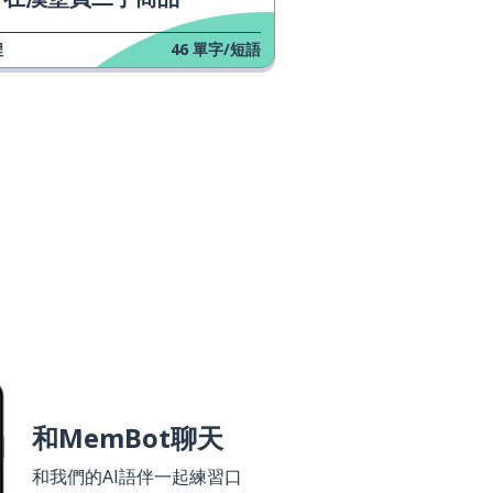
程
46
單字/短語
和MemBot聊天
和我們的AI語伴一起練習口