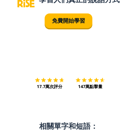
免費開始學習
下載App
App Store
下載
Google
17.7萬次評分
147萬點擊量
相關單字和短語：