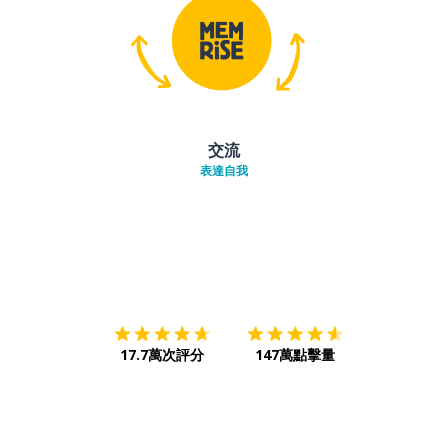
交流
表達自我
下載App
App Store
下載
Google
17.7萬次評分
147萬點擊量